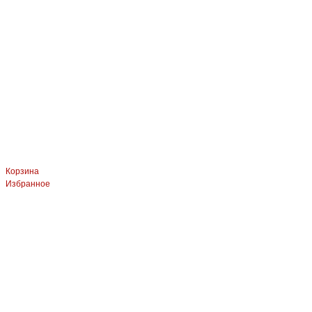
Корзина
Избранное
ЛЕВЫЙ БЕРЕГ
Весны, 21, оф.94
8 (391) 275-49-82
ПРАВЫЙ БЕРЕГ Свердловская, 4г, стр.3
8 (391) 276-38-90
СКЛАД село Дрокино, ул. Моск