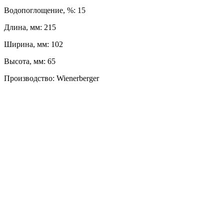
Водопоглощение, %: 15
Длина, мм: 215
Ширина, мм: 102
Высота, мм: 65
Производство: Wienerberger
ЛЕВЫЙ БЕРЕГ
Весны, 21, оф. 94
Пн-Пт: с 09:00 до 19:00;
Сб: с 10:00 до 16:00, Вс: выходной
8 (391) 275-49-82
ПРАВЫЙ БЕРЕГ
Свердловская, 4Г ст.3
Пн-Пт: с 9:00 до 18:00;
Сб-Вс: выходной
8 (391) 276-38-90