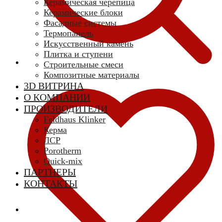
Керамическая черепица
Керамические блоки
Фасадные системы
Термопанель
Искусственный камень
Плитка и ступени
Строительные смеси
Композитные материалы
3D ВИТРИНА
О КОМПАНИИ
ПРОИЗВОДИТЕЛИ
Feldhaus Klinker
Керма
ЛСР
Porotherm
Quick-mix
ПАРТНЕРЫ
КОНТАКТЫ