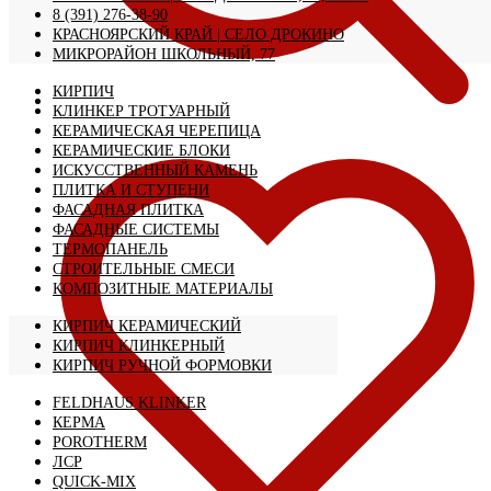
8 (391) 276-38-90
КРАСНОЯРСКИЙ КРАЙ | CЕЛО ДРОКИНО
МИКРОРАЙОН ШКОЛЬНЫЙ, 77
КИРПИЧ
КЛИНКЕР ТРОТУАРНЫЙ
КЕРАМИЧЕСКАЯ ЧЕРЕПИЦА
КЕРАМИЧЕСКИЕ БЛОКИ
ИСКУССТВЕННЫЙ КАМЕНЬ
ПЛИТКА И СТУПЕНИ
ФАСАДНАЯ ПЛИТКА
ФАСАДНЫЕ СИСТЕМЫ
ТЕРМОПАНЕЛЬ
СТРОИТЕЛЬНЫЕ СМЕСИ
КОМПОЗИТНЫЕ МАТЕРИАЛЫ
КИРПИЧ КЕРАМИЧЕСКИЙ
КИРПИЧ КЛИНКЕРНЫЙ
КИРПИЧ РУЧНОЙ ФОРМОВКИ
FELDHAUS KLINKER
КЕРМА
POROTHERM
ЛСР
QUICK-MIX