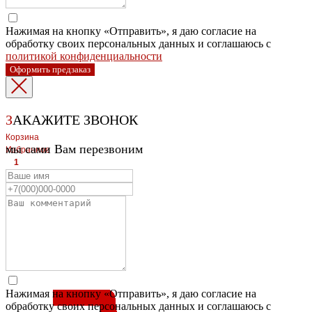
Нажимая на кнопку «Отправить», я даю согласие на
обработку своих персональных данных и соглашаюсь с
политикой конфиденциальности
Оформить предзаказ
З
АКАЖИТЕ ЗВОНОК
Корзина
мы сами Вам перезвоним
Избранное
1
1
ЛЕВЫЙ БЕРЕГ
Весны, 21, оф.94
8 (391) 275-49-82
ПРАВЫЙ БЕРЕГ Свердловская, 4г, стр.3
8 (391) 276-38-90
Нажимая на кнопку «Отправить», я даю согласие на
обработку своих персональных данных и соглашаюсь с