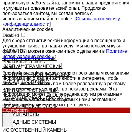
правильную работу сайта, запомнить ваши предпочтения
и улучшить пользовательский опыт. Продолжая
пользоваться сайтом, вы соглашаетесь с
использованием файлов cookie. [
Ссылка на политику
конфиденциальности
]
Аналитические cookies
Disabled
Для сбора статистической информации о посещениях и
улучшения качества наших услуг мы используем куки-
КАТАЛОГ
файлы. Вы можете ознакомиться с деталями в
Политике
использования cookie
КИРПИЧ КЛИНКЕРНЫЙ
Рекламные cookies
КИРПИЧ КЕРАМИЧЕСКИЙ
Disabled
Эти файлы cookie предоставляют рекламным компаниям
КИРПИЧ РУЧНОЙ ФОРМОВКИ
информацию о вашей активности в интернете, чтобы
ФАСАДНАЯ ПЛИТКА
помочь им показывать вам более релевантную рекламу
или ограничивать количество показов рекламы. Эта
КЛИНКЕР ТРОТУАРНЫЙ
информация может быть передана другим рекламным
КЕРАМИЧЕСКАЯ ЧЕРЕПИЦА
компаниям. Список используемых нами рекламных
файлов cookie можно посмотреть здесь.
КЕРАМИЧЕСКИЕ БЛОКИ
Подтвердить
ТЕРМОПАНЕЛЬ
ФАСАДНЫЕ СИСТЕМЫ
ИСКУССТВЕННЫЙ КАМЕНЬ