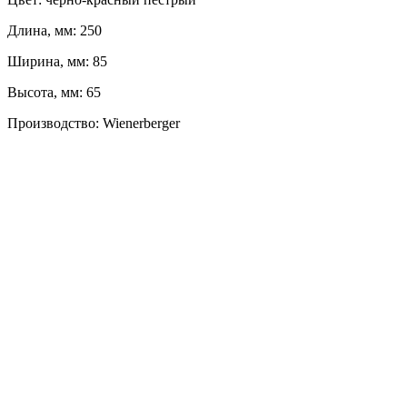
Длина, мм: 250
Ширина, мм: 85
Высота, мм: 65
Производство: Wienerberger
ЛЕВЫЙ БЕРЕГ
Весны, 21, оф. 94
Пн-Пт: с 09:00 до 19:00;
Сб: с 10:00 до 16:00, Вс: выходной
8 (391) 275-49-82
ПРАВЫЙ БЕРЕГ
Свердловская, 4Г ст.3
Пн-Пт: с 9:00 до 18:00;
Сб-Вс: выходной
8 (391) 276-38-90