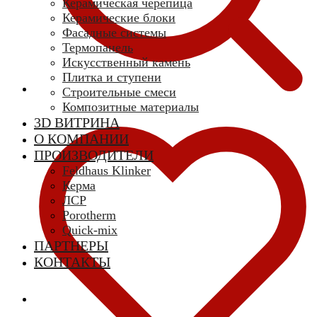
Керамическая черепица
Керамические блоки
Фасадные системы
Термопанель
Искусственный камень
Плитка и ступени
Строительные смеси
Композитные материалы
3D ВИТРИНА
О КОМПАНИИ
ПРОИЗВОДИТЕЛИ
Feldhaus Klinker
Керма
ЛСР
Porotherm
Quick-mix
ПАРТНЕРЫ
КОНТАКТЫ