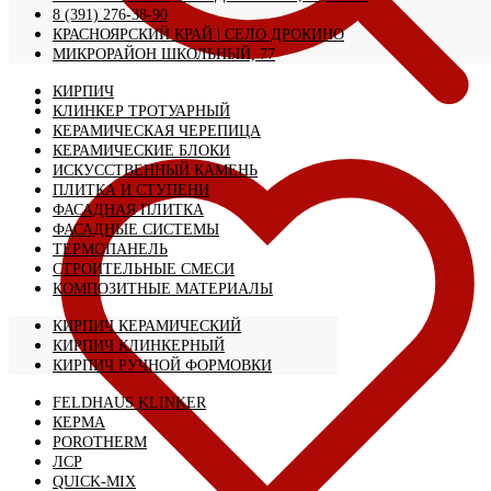
8 (391) 276-38-90
КРАСНОЯРСКИЙ КРАЙ | CЕЛО ДРОКИНО
МИКРОРАЙОН ШКОЛЬНЫЙ, 77
КИРПИЧ
КЛИНКЕР ТРОТУАРНЫЙ
КЕРАМИЧЕСКАЯ ЧЕРЕПИЦА
КЕРАМИЧЕСКИЕ БЛОКИ
ИСКУССТВЕННЫЙ КАМЕНЬ
ПЛИТКА И СТУПЕНИ
ФАСАДНАЯ ПЛИТКА
ФАСАДНЫЕ СИСТЕМЫ
ТЕРМОПАНЕЛЬ
СТРОИТЕЛЬНЫЕ СМЕСИ
КОМПОЗИТНЫЕ МАТЕРИАЛЫ
КИРПИЧ КЕРАМИЧЕСКИЙ
КИРПИЧ КЛИНКЕРНЫЙ
КИРПИЧ РУЧНОЙ ФОРМОВКИ
FELDHAUS KLINKER
КЕРМА
POROTHERM
ЛСР
QUICK-MIX