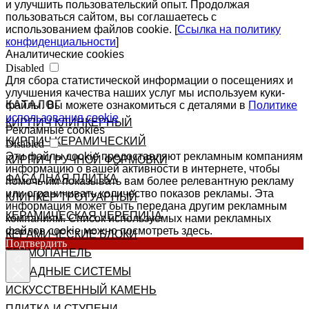
и улучшить пользовательский опыт. Продолжая
пользоваться сайтом, вы соглашаетесь с
использованием файлов cookie. [
Ссылка на политику
конфиденциальности
]
Аналитические cookies
Disabled
Для сбора статистической информации о посещениях и
улучшения качества наших услуг мы используем куки-
КАТАЛОГ
файлы. Вы можете ознакомиться с деталями в
Политике
использования cookie
КИРПИЧ КЛИНКЕРНЫЙ
Рекламные cookies
КИРПИЧ КЕРАМИЧЕСКИЙ
Disabled
Эти файлы cookie предоставляют рекламным компаниям
КИРПИЧ РУЧНОЙ ФОРМОВКИ
информацию о вашей активности в интернете, чтобы
ФАСАДНАЯ ПЛИТКА
помочь им показывать вам более релевантную рекламу
или ограничивать количество показов рекламы. Эта
КЛИНКЕР ТРОТУАРНЫЙ
информация может быть передана другим рекламным
КЕРАМИЧЕСКАЯ ЧЕРЕПИЦА
компаниям. Список используемых нами рекламных
файлов cookie можно посмотреть здесь.
КЕРАМИЧЕСКИЕ БЛОКИ
Подтвердить
ТЕРМОПАНЕЛЬ
ФАСАДНЫЕ СИСТЕМЫ
ИСКУССТВЕННЫЙ КАМЕНЬ
ПЛИТКА И СТУПЕНИ