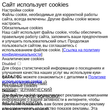
Сайт использует cookies
Настройки cookie
Файлы cookie, необходимые для корректной работы
сайта, всегда включены. Другие файлы cookie можно
настроить.
Обязательные cookies
Наш сайт использует файлы cookie, чтобы обеспечить
правильную работу сайта, запомнить ваши предпочтения
и улучшить пользовательский опыт. Продолжая
пользоваться сайтом, вы соглашаетесь с
использованием файлов cookie. [
Ссылка на политику
конфиденциальности
]
Аналитические cookies
Disabled
Для сбора статистической информации о посещениях и
улучшения качества наших услуг мы используем куки-
КАТАЛОГ
файлы. Вы можете ознакомиться с деталями в
Политике
использования cookie
КИРПИЧ КЛИНКЕРНЫЙ
Рекламные cookies
КИРПИЧ КЕРАМИЧЕСКИЙ
Disabled
Эти файлы cookie предоставляют рекламным компаниям
КИРПИЧ РУЧНОЙ ФОРМОВКИ
информацию о вашей активности в интернете, чтобы
ФАСАДНАЯ ПЛИТКА
помочь им показывать вам более релевантную рекламу
или ограничивать количество показов рекламы. Эта
КЛИНКЕР ТРОТУАРНЫЙ