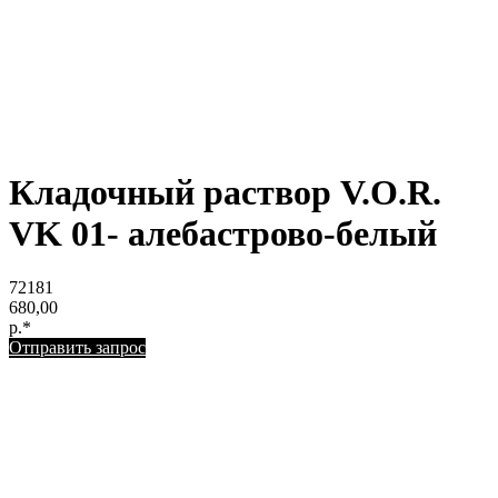
Кладочный раствор V.O.R.
VK 01- алебастрово-белый
72181
680,00
р.*
Отправить запрос
ЛЕВЫЙ БЕРЕГ
Весны, 21, оф. 94
Пн-Пт: с 09:00 до 19:00;
Сб: с 10:00 до 16:00, Вс: выходной
8 (391) 275-49-82