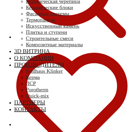
Керамическая черепица
Керамические блоки
Фасадные системы
Термопанель
Искусственный камень
Плитка и ступени
Строительные смеси
Композитные материалы
3D ВИТРИНА
О КОМПАНИИ
ПРОИЗВОДИТЕЛИ
Feldhaus Klinker
Керма
ЛСР
Porotherm
Quick-mix
ПАРТНЕРЫ
КОНТАКТЫ