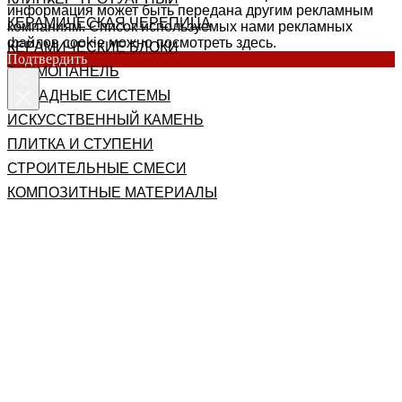
информация может быть передана другим рекламным
КЕРАМИЧЕСКАЯ ЧЕРЕПИЦА
компаниям. Список используемых нами рекламных
файлов cookie можно посмотреть здесь.
КЕРАМИЧЕСКИЕ БЛОКИ
Подтвердить
ТЕРМОПАНЕЛЬ
ФАСАДНЫЕ СИСТЕМЫ
ИСКУССТВЕННЫЙ КАМЕНЬ
ПЛИТКА И СТУПЕНИ
СТРОИТЕЛЬНЫЕ СМЕСИ
КОМПОЗИТНЫЕ МАТЕРИАЛЫ