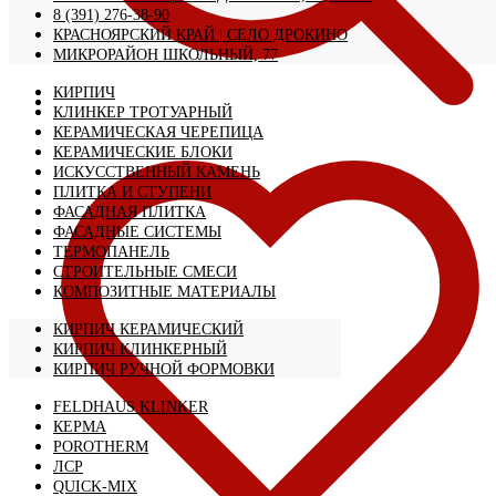
8 (391) 276-38-90
КРАСНОЯРСКИЙ КРАЙ | CЕЛО ДРОКИНО
МИКРОРАЙОН ШКОЛЬНЫЙ, 77
КИРПИЧ
КЛИНКЕР ТРОТУАРНЫЙ
КЕРАМИЧЕСКАЯ ЧЕРЕПИЦА
КЕРАМИЧЕСКИЕ БЛОКИ
ИСКУССТВЕННЫЙ КАМЕНЬ
ПЛИТКА И СТУПЕНИ
ФАСАДНАЯ ПЛИТКА
ФАСАДНЫЕ СИСТЕМЫ
ТЕРМОПАНЕЛЬ
СТРОИТЕЛЬНЫЕ СМЕСИ
КОМПОЗИТНЫЕ МАТЕРИАЛЫ
КИРПИЧ КЕРАМИЧЕСКИЙ
КИРПИЧ КЛИНКЕРНЫЙ
КИРПИЧ РУЧНОЙ ФОРМОВКИ
FELDHAUS KLINKER
КЕРМА
POROTHERM
ЛСР
QUICK-MIX