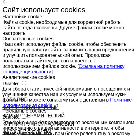
Сайт использует cookies
Настройки cookie
Файлы cookie, необходимые для корректной работы
сайта, всегда включены. Другие файлы cookie можно
настроить.
Обязательные cookies
Наш сайт использует файлы cookie, чтобы обеспечить
правильную работу сайта, запомнить ваши предпочтения
и улучшить пользовательский опыт. Продолжая
пользоваться сайтом, вы соглашаетесь с
использованием файлов cookie. [
Ссылка на политику
конфиденциальности
]
Аналитические cookies
Disabled
Для сбора статистической информации о посещениях и
улучшения качества наших услуг мы используем куки-
КАТАЛОГ
файлы. Вы можете ознакомиться с деталями в
Политике
использования cookie
КИРПИЧ КЛИНКЕРНЫЙ
Рекламные cookies
КИРПИЧ КЕРАМИЧЕСКИЙ
Disabled
Эти файлы cookie предоставляют рекламным компаниям
КИРПИЧ РУЧНОЙ ФОРМОВКИ
информацию о вашей активности в интернете, чтобы
ФАСАДНАЯ ПЛИТКА
помочь им показывать вам более релевантную рекламу