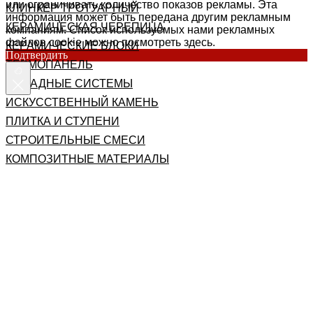
или ограничивать количество показов рекламы. Эта
КЛИНКЕР ТРОТУАРНЫЙ
информация может быть передана другим рекламным
КЕРАМИЧЕСКАЯ ЧЕРЕПИЦА
компаниям. Список используемых нами рекламных
файлов cookie можно посмотреть здесь.
КЕРАМИЧЕСКИЕ БЛОКИ
Подтвердить
ТЕРМОПАНЕЛЬ
ФАСАДНЫЕ СИСТЕМЫ
ИСКУССТВЕННЫЙ КАМЕНЬ
ПЛИТКА И СТУПЕНИ
СТРОИТЕЛЬНЫЕ СМЕСИ
КОМПОЗИТНЫЕ МАТЕРИАЛЫ