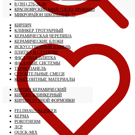
8 (391) 276-38-90
КРАСНОЯРСКИЙ КРАЙ | CЕЛО ДРОКИНО
МИКРОРАЙОН ШКОЛЬНЫЙ, 77
КИРПИЧ
КЛИНКЕР ТРОТУАРНЫЙ
КЕРАМИЧЕСКАЯ ЧЕРЕПИЦА
КЕРАМИЧЕСКИЕ БЛОКИ
ИСКУССТВЕННЫЙ КАМЕНЬ
ПЛИТКА И СТУПЕНИ
ФАСАДНАЯ ПЛИТКА
ФАСАДНЫЕ СИСТЕМЫ
ТЕРМОПАНЕЛЬ
СТРОИТЕЛЬНЫЕ СМЕСИ
КОМПОЗИТНЫЕ МАТЕРИАЛЫ
КИРПИЧ КЕРАМИЧЕСКИЙ
КИРПИЧ КЛИНКЕРНЫЙ
КИРПИЧ РУЧНОЙ ФОРМОВКИ
FELDHAUS KLINKER
КЕРМА
POROTHERM
ЛСР
QUICK-MIX