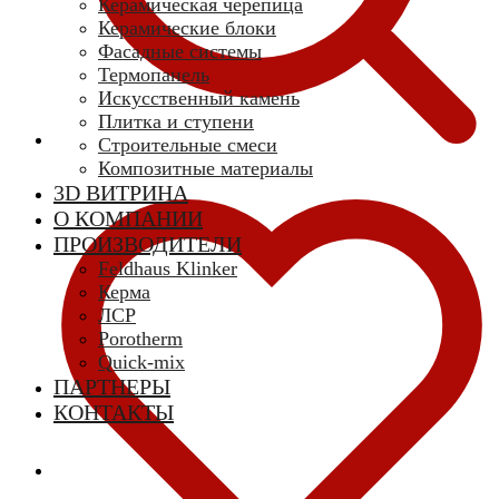
Керамическая черепица
Керамические блоки
Фасадные системы
Термопанель
Искусственный камень
Плитка и ступени
Строительные смеси
Композитные материалы
3D ВИТРИНА
О КОМПАНИИ
ПРОИЗВОДИТЕЛИ
Feldhaus Klinker
Керма
ЛСР
Porotherm
Quick-mix
ПАРТНЕРЫ
КОНТАКТЫ