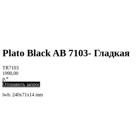
Plato Black AB 7103- Гладкая
TR7103
1990,00
р.*
Отправить запрос
lwh: 240x71x14 mm
ЛЕВЫЙ БЕРЕГ
Весны, 21, оф. 94
Пн-Пт: с 09:00 до 19:00;
Сб: с 10:00 до 16:00, Вс: выходной