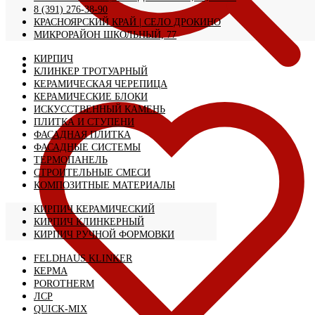
8 (391) 276-38-90
КРАСНОЯРСКИЙ КРАЙ | CЕЛО ДРОКИНО
МИКРОРАЙОН ШКОЛЬНЫЙ, 77
КИРПИЧ
КЛИНКЕР ТРОТУАРНЫЙ
КЕРАМИЧЕСКАЯ ЧЕРЕПИЦА
КЕРАМИЧЕСКИЕ БЛОКИ
ИСКУССТВЕННЫЙ КАМЕНЬ
ПЛИТКА И СТУПЕНИ
ФАСАДНАЯ ПЛИТКА
ФАСАДНЫЕ СИСТЕМЫ
ТЕРМОПАНЕЛЬ
СТРОИТЕЛЬНЫЕ СМЕСИ
КОМПОЗИТНЫЕ МАТЕРИАЛЫ
КИРПИЧ КЕРАМИЧЕСКИЙ
КИРПИЧ КЛИНКЕРНЫЙ
КИРПИЧ РУЧНОЙ ФОРМОВКИ
FELDHAUS KLINKER
КЕРМА
POROTHERM
ЛСР
QUICK-MIX