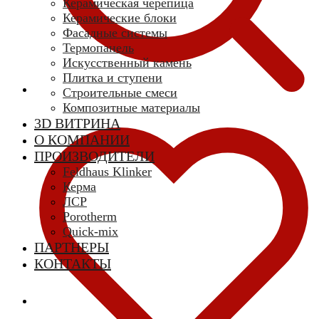
Керамическая черепица
Керамические блоки
Фасадные системы
Термопанель
Искусственный камень
Плитка и ступени
Строительные смеси
Композитные материалы
3D ВИТРИНА
О КОМПАНИИ
ПРОИЗВОДИТЕЛИ
Feldhaus Klinker
Керма
ЛСР
Porotherm
Quick-mix
ПАРТНЕРЫ
КОНТАКТЫ