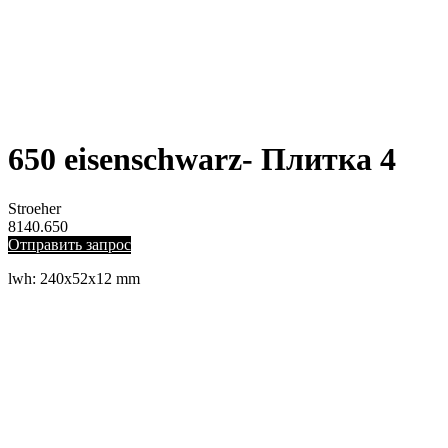
650 eisenschwarz- Плитка 4
Stroeher
8140.650
Отправить запрос
lwh: 240x52x12 mm
ЛЕВЫЙ БЕРЕГ
Весны, 21, оф. 94
Пн-Пт: с 09:00 до 19:00;
Сб: с 10:00 до 16:00, Вс: выходной
8 (391) 275-49-82