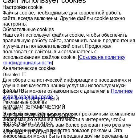
Сайт использует cookies
Настройки cookie
Файлы cookie, необходимые для корректной работы
сайта, всегда включены. Другие файлы cookie можно
настроить.
Обязательные cookies
Наш сайт использует файлы cookie, чтобы обеспечить
правильную работу сайта, запомнить ваши предпочтения
и улучшить пользовательский опыт. Продолжая
пользоваться сайтом, вы соглашаетесь с
использованием файлов cookie. [
Ссылка на политику
конфиденциальности
]
Аналитические cookies
Disabled
Для сбора статистической информации о посещениях и
улучшения качества наших услуг мы используем куки-
КАТАЛОГ
файлы. Вы можете ознакомиться с деталями в
Политике
использования cookie
КИРПИЧ КЛИНКЕРНЫЙ
Рекламные cookies
КИРПИЧ КЕРАМИЧЕСКИЙ
Disabled
Эти файлы cookie предоставляют рекламным компаниям
КИРПИЧ РУЧНОЙ ФОРМОВКИ
информацию о вашей активности в интернете, чтобы
ФАСАДНАЯ ПЛИТКА
помочь им показывать вам более релевантную рекламу
или ограничивать количество показов рекламы. Эта
КЛИНКЕР ТРОТУАРНЫЙ
информация может быть передана другим рекламным