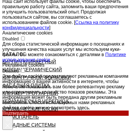
Наш сайт использует файлы cookie, чтобы обеспечить
правильную работу сайта, запомнить ваши предпочтения
и улучшить пользовательский опыт. Продолжая
пользоваться сайтом, вы соглашаетесь с
использованием файлов cookie. [
Ссылка на политику
конфиденциальности
]
Аналитические cookies
Disabled
Для сбора статистической информации о посещениях и
улучшения качества наших услуг мы используем куки-
КАТАЛОГ
файлы. Вы можете ознакомиться с деталями в
Политике
использования cookie
КИРПИЧ КЛИНКЕРНЫЙ
Рекламные cookies
КИРПИЧ КЕРАМИЧЕСКИЙ
Disabled
Эти файлы cookie предоставляют рекламным компаниям
КИРПИЧ РУЧНОЙ ФОРМОВКИ
информацию о вашей активности в интернете, чтобы
ФАСАДНАЯ ПЛИТКА
помочь им показывать вам более релевантную рекламу
или ограничивать количество показов рекламы. Эта
КЛИНКЕР ТРОТУАРНЫЙ
информация может быть передана другим рекламным
КЕРАМИЧЕСКАЯ ЧЕРЕПИЦА
компаниям. Список используемых нами рекламных
файлов cookie можно посмотреть здесь.
КЕРАМИЧЕСКИЕ БЛОКИ
Подтвердить
ТЕРМОПАНЕЛЬ
ФАСАДНЫЕ СИСТЕМЫ