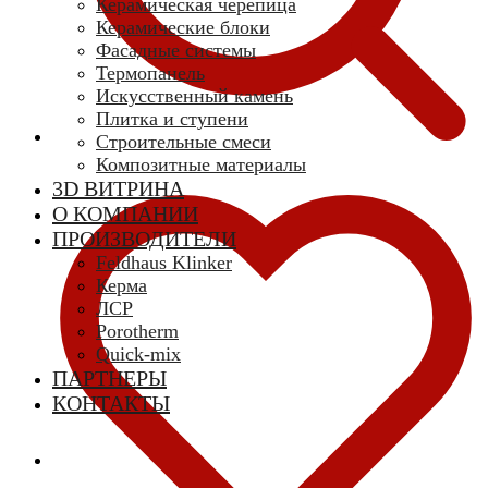
Керамическая черепица
Керамические блоки
Фасадные системы
Термопанель
Искусственный камень
Плитка и ступени
Строительные смеси
Композитные материалы
3D ВИТРИНА
О КОМПАНИИ
ПРОИЗВОДИТЕЛИ
Feldhaus Klinker
Керма
ЛСР
Porotherm
Quick-mix
ПАРТНЕРЫ
КОНТАКТЫ