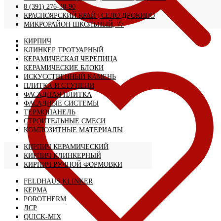
8 (391) 276-38-90
КРАСНОЯРСКИЙ КРАЙ | CЕЛО ДРОКИНО
МИКРОРАЙОН ШКОЛЬНЫЙ, 77
КИРПИЧ
КЛИНКЕР ТРОТУАРНЫЙ
КЕРАМИЧЕСКАЯ ЧЕРЕПИЦА
КЕРАМИЧЕСКИЕ БЛОКИ
ИСКУССТВЕННЫЙ КАМЕНЬ
ПЛИТКА И СТУПЕНИ
ФАСАДНАЯ ПЛИТКА
ФАСАДНЫЕ СИСТЕМЫ
ТЕРМОПАНЕЛЬ
СТРОИТЕЛЬНЫЕ СМЕСИ
КОМПОЗИТНЫЕ МАТЕРИАЛЫ
КИРПИЧ КЕРАМИЧЕСКИЙ
КИРПИЧ КЛИНКЕРНЫЙ
КИРПИЧ РУЧНОЙ ФОРМОВКИ
FELDHAUS KLINKER
КЕРМА
POROTHERM
ЛСР
QUICK-MIX