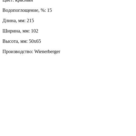
Водопоглощение, %: 15
Длина, мм: 215
Ширина, мм: 102
Высота, мм: 50x65
Производство: Wienerberger
ЛЕВЫЙ БЕРЕГ
Весны, 21, оф. 94
Пн-Пт: с 09:00 до 19:00;
Сб: с 10:00 до 16:00, Вс: выходной
8 (391) 275-49-82
ПРАВЫЙ БЕРЕГ
Свердловская, 4Г ст.3
Пн-Пт: с 9:00 до 18:00;
Сб-Вс: выходной
8 (391) 276-38-90