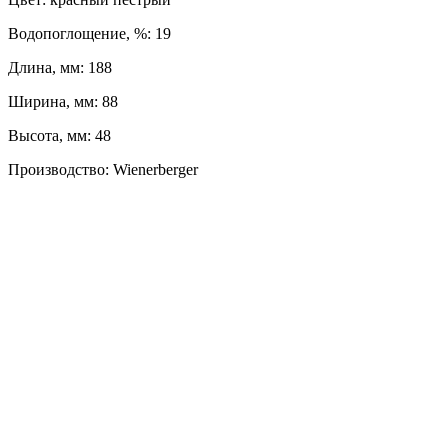
Водопоглощение, %: 19
Длина, мм: 188
Ширина, мм: 88
Высота, мм: 48
Производство: Wienerberger
ЛЕВЫЙ БЕРЕГ
Весны, 21, оф. 94
Пн-Пт: с 09:00 до 19:00;
Сб: с 10:00 до 16:00, Вс: выходной
8 (391) 275-49-82
ПРАВЫЙ БЕРЕГ
Свердловская, 4Г ст.3
Пн-Пт: с 9:00 до 18:00;
Сб-Вс: выходной
8 (391) 276-38-90