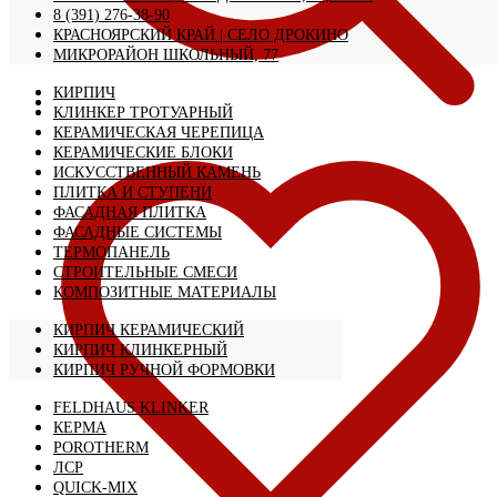
8 (391) 276-38-90
КРАСНОЯРСКИЙ КРАЙ | CЕЛО ДРОКИНО
МИКРОРАЙОН ШКОЛЬНЫЙ, 77
КИРПИЧ
КЛИНКЕР ТРОТУАРНЫЙ
КЕРАМИЧЕСКАЯ ЧЕРЕПИЦА
КЕРАМИЧЕСКИЕ БЛОКИ
ИСКУССТВЕННЫЙ КАМЕНЬ
ПЛИТКА И СТУПЕНИ
ФАСАДНАЯ ПЛИТКА
ФАСАДНЫЕ СИСТЕМЫ
ТЕРМОПАНЕЛЬ
СТРОИТЕЛЬНЫЕ СМЕСИ
КОМПОЗИТНЫЕ МАТЕРИАЛЫ
КИРПИЧ КЕРАМИЧЕСКИЙ
КИРПИЧ КЛИНКЕРНЫЙ
КИРПИЧ РУЧНОЙ ФОРМОВКИ
FELDHAUS KLINKER
КЕРМА
POROTHERM
ЛСР
QUICK-MIX