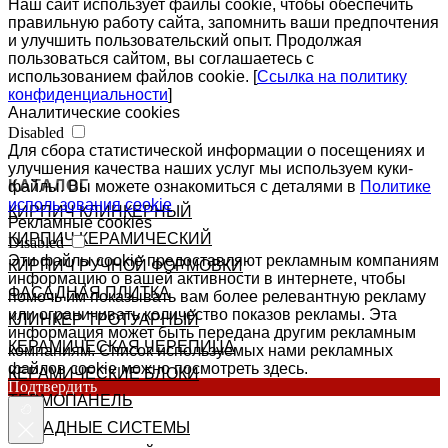
Наш сайт использует файлы cookie, чтобы обеспечить
правильную работу сайта, запомнить ваши предпочтения
и улучшить пользовательский опыт. Продолжая
пользоваться сайтом, вы соглашаетесь с
использованием файлов cookie. [
Ссылка на политику
конфиденциальности
]
Аналитические cookies
Disabled
Для сбора статистической информации о посещениях и
улучшения качества наших услуг мы используем куки-
КАТАЛОГ
файлы. Вы можете ознакомиться с деталями в
Политике
использования cookie
КИРПИЧ КЛИНКЕРНЫЙ
Рекламные cookies
КИРПИЧ КЕРАМИЧЕСКИЙ
Disabled
Эти файлы cookie предоставляют рекламным компаниям
КИРПИЧ РУЧНОЙ ФОРМОВКИ
информацию о вашей активности в интернете, чтобы
ФАСАДНАЯ ПЛИТКА
помочь им показывать вам более релевантную рекламу
или ограничивать количество показов рекламы. Эта
КЛИНКЕР ТРОТУАРНЫЙ
информация может быть передана другим рекламным
КЕРАМИЧЕСКАЯ ЧЕРЕПИЦА
компаниям. Список используемых нами рекламных
файлов cookie можно посмотреть здесь.
КЕРАМИЧЕСКИЕ БЛОКИ
Подтвердить
ТЕРМОПАНЕЛЬ
ФАСАДНЫЕ СИСТЕМЫ