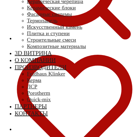
Керамическая черепица
Керамические блоки
Фасадные системы
Термопанель
Искусственный камень
Плитка и ступени
Строительные смеси
Композитные материалы
3D ВИТРИНА
О КОМПАНИИ
ПРОИЗВОДИТЕЛИ
Feldhaus Klinker
Керма
ЛСР
Porotherm
Quick-mix
ПАРТНЕРЫ
КОНТАКТЫ